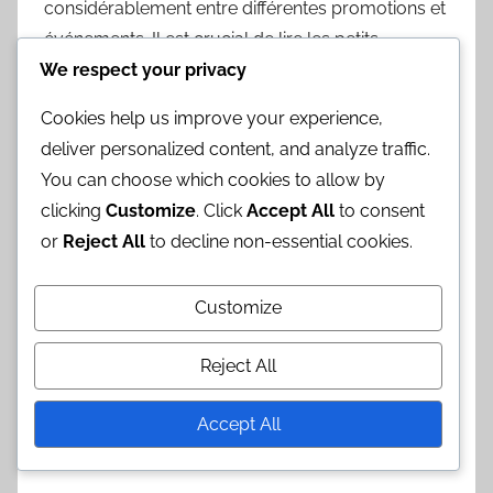
considérablement entre différentes promotions et
événements. Il est crucial de lire les petits
We respect your privacy
caractères pour comprendre qui peut échanger
des cadeaux, car certaines offres peuvent être
Cookies help us improve your experience,
limitées à des groupes spécifiques, tels que les
deliver personalized content, and analyze traffic.
nouveaux clients ou les membres de
You can choose which cookies to allow by
programmes de fidélité.
clicking
Customize
. Click
Accept All
to consent
or
Reject All
to decline non-essential cookies.
Par exemple, une promotion pourrait n’être
disponible que pour les résidents de certains
États ou pays. Si vous ne vérifiez pas ces détails,
Customize
vous pourriez vous retrouver inéligible pour
Reject All
réclamer votre cadeau, perdant ainsi du temps et
des efforts.
Accept All
Ignorer les dates d’expiration