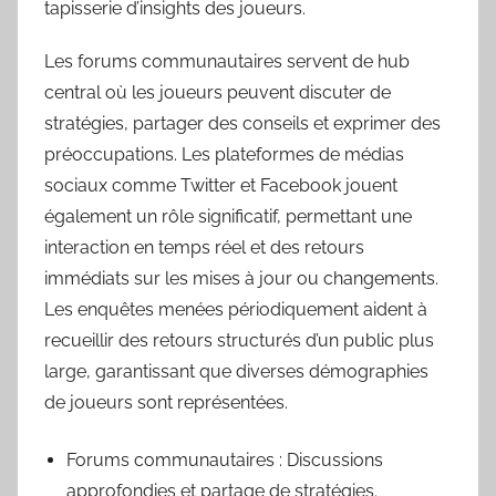
tapisserie d’insights des joueurs.
Les forums communautaires servent de hub
central où les joueurs peuvent discuter de
stratégies, partager des conseils et exprimer des
préoccupations. Les plateformes de médias
sociaux comme Twitter et Facebook jouent
également un rôle significatif, permettant une
interaction en temps réel et des retours
immédiats sur les mises à jour ou changements.
Les enquêtes menées périodiquement aident à
recueillir des retours structurés d’un public plus
large, garantissant que diverses démographies
de joueurs sont représentées.
Forums communautaires : Discussions
approfondies et partage de stratégies.