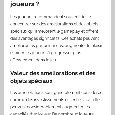
joueurs ?
Les joueurs recommandent souvent de se
concentrer sur des améliorations et des objets
spéciaux qui améliorent le gameplay et offrent
des avantages significatifs. Ces achats peuvent
améliorer les performances, augmenter le plaisir
et aider les joueurs à progresser plus
efficacement dans le jeu.
Valeur des améliorations et des
objets spéciaux
Les améliorations sont généralement considérées
comme des investissements essentiels, car elles
peuvent considérablement augmenter les
capacités d’un joueur. De nombreux joueurs