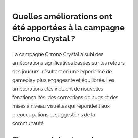
Quelles améliorations ont
été apportées à la campagne
Chrono Crystal ?
La campagne Chrono Crystal a subi des
améliorations significatives basées sur les retours
des joueurs, résultant en une expérience de
gameplay plus engageante et équilibrée. Les
améliorations clés incluent de nouvelles
fonctionnalités, des corrections de bugs et des
mises à niveau visuelles qui répondent aux
préoccupations et suggestions de la
communauté.