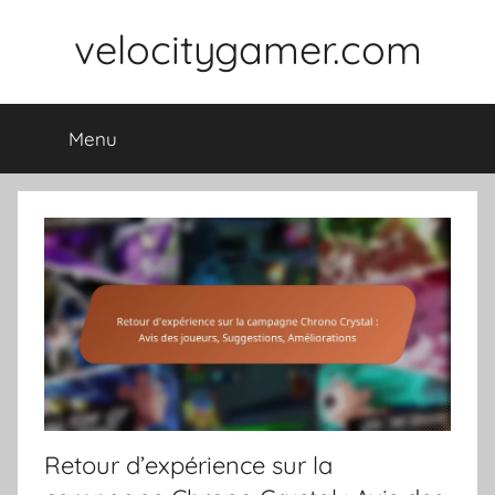
Skip
velocitygamer.com
to
content
Menu
Retour d’expérience sur la