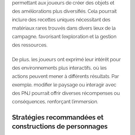
permettant aux joueurs de créer des objets et
des améliorations plus diversifiés. Cela pourrait
inclure des recettes uniques nécessitant des
matériaux rares trouvés dans divers lieux de la
campagne, favorisant l’exploration et la gestion
des ressources.
De plus, les joueurs ont exprimé leur intérêt pour
des environnements plus interactifs, où les
actions peuvent mener à différents résultats. Par
exemple, modifier le paysage ou interagir avec
des PNJ pourrait offrir diverses récompenses ou
conséquences, renforçant l’immersion.
Stratégies recommandées et
constructions de personnages