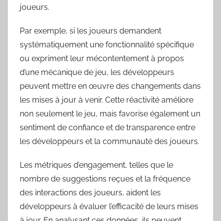
joueurs.
Par exemple, si les joueurs demandent
systématiquement une fonctionnalité spécifique
ou expriment leur mécontentement à propos
d’une mécanique de jeu, les développeurs
peuvent mettre en œuvre des changements dans
les mises à jour à venir. Cette réactivité améliore
non seulement le jeu, mais favorise également un
sentiment de confiance et de transparence entre
les développeurs et la communauté des joueurs.
Les métriques d’engagement, telles que le
nombre de suggestions reçues et la fréquence
des interactions des joueurs, aident les
développeurs à évaluer l’efficacité de leurs mises
à jour. En analysant ces données, ils peuvent