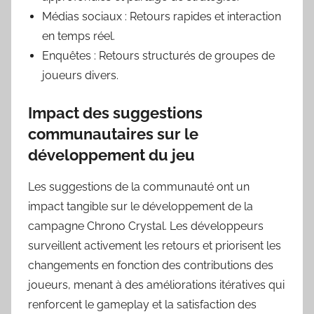
Médias sociaux : Retours rapides et interaction
en temps réel.
Enquêtes : Retours structurés de groupes de
joueurs divers.
Impact des suggestions
communautaires sur le
développement du jeu
Les suggestions de la communauté ont un
impact tangible sur le développement de la
campagne Chrono Crystal. Les développeurs
surveillent activement les retours et priorisent les
changements en fonction des contributions des
joueurs, menant à des améliorations itératives qui
renforcent le gameplay et la satisfaction des