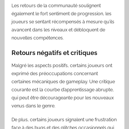
Les retours de la communauté soulignent
également le fort sentiment de progression, les
joueurs se sentant récompensés à mesure qu’ils
avancent dans les niveaux et débloquent de
nouvelles compétences.
Retours négatifs et critiques
Malgré les aspects positifs, certains joueurs ont
exprimé des préoccupations concernant
certaines mécaniques de gameplay. Une critique
courante est la courbe d’apprentissage abrupte,
qui peut être décourageante pour les nouveaux
venus dans le genre.
De plus, certains joueurs signalent une frustration
face à des bugs et des glitches occasionnels qui