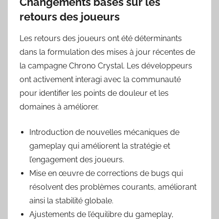
Changements basés sur les
retours des joueurs
Les retours des joueurs ont été déterminants
dans la formulation des mises à jour récentes de
la campagne Chrono Crystal. Les développeurs
ont activement interagi avec la communauté
pour identifier les points de douleur et les
domaines à améliorer.
Introduction de nouvelles mécaniques de
gameplay qui améliorent la stratégie et
l’engagement des joueurs.
Mise en œuvre de corrections de bugs qui
résolvent des problèmes courants, améliorant
ainsi la stabilité globale.
Ajustements de l’équilibre du gameplay,