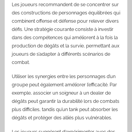
Les joueurs recommandent de se concentrer sur
des constructions de personnages équilibrées qui
combinent offense et défense pour relever divers
défis. Une stratégie courante consiste à investir
dans des compétences qui améliorent à la fois la
production de dégâts et la survie, permettant aux
joueurs de s’adapter à différents scénarios de
combat.
Utiliser les synergies entre les personnages d’un
groupe peut également améliorer l’efficacité. Par
exemple, associer un soigneur à un dealer de
dégâts peut garantir la durabilité lors de combats
plus difficiles, tandis qu’un tank peut absorber les
dégâts et protéger des alliés plus vulnérables.
Les joueurs suggèrent d’expérimenter avec des