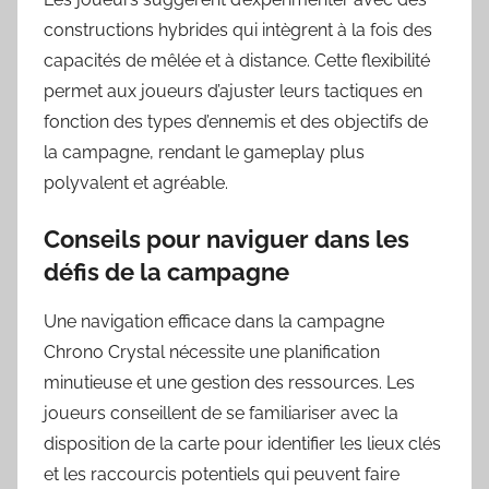
constructions hybrides qui intègrent à la fois des
capacités de mêlée et à distance. Cette flexibilité
permet aux joueurs d’ajuster leurs tactiques en
fonction des types d’ennemis et des objectifs de
la campagne, rendant le gameplay plus
polyvalent et agréable.
Conseils pour naviguer dans les
défis de la campagne
Une navigation efficace dans la campagne
Chrono Crystal nécessite une planification
minutieuse et une gestion des ressources. Les
joueurs conseillent de se familiariser avec la
disposition de la carte pour identifier les lieux clés
et les raccourcis potentiels qui peuvent faire