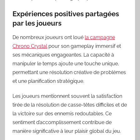
Expériences positives partagées
par les joueurs
De nombreux joueurs ont loué
la campagne
Chrono Crystal
pour son gameplay immersif et
ses mécaniques engageantes. La capacité à
manipuler le temps ajoute une touche unique,
permettant une résolution créative de problèmes
et une planification stratégique.
Les joueurs mentionnent souvent la satisfaction
tirée de la résolution de casse-têtes difficiles et de
la victoire sur des ennemis redoutables. Ce
sentiment d’accomplissement contribue de
manière significative à leur plaisir global du jeu.