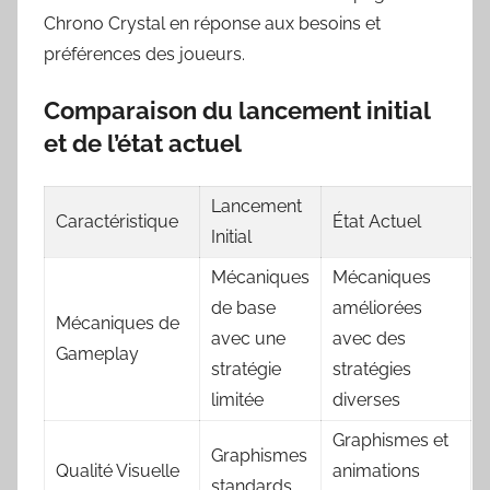
Chrono Crystal en réponse aux besoins et
préférences des joueurs.
Comparaison du lancement initial
et de l’état actuel
Lancement
Caractéristique
État Actuel
Initial
Mécaniques
Mécaniques
de base
améliorées
Mécaniques de
avec une
avec des
Gameplay
stratégie
stratégies
limitée
diverses
Graphismes et
Graphismes
Qualité Visuelle
animations
standards