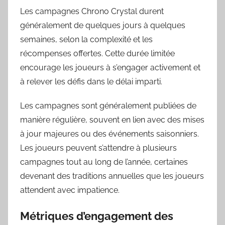
Les campagnes Chrono Crystal durent
généralement de quelques jours à quelques
semaines, selon la complexité et les
récompenses offertes. Cette durée limitée
encourage les joueurs à s’engager activement et
à relever les défis dans le délai imparti.
Les campagnes sont généralement publiées de
manière régulière, souvent en lien avec des mises
à jour majeures ou des événements saisonniers.
Les joueurs peuvent s’attendre à plusieurs
campagnes tout au long de l’année, certaines
devenant des traditions annuelles que les joueurs
attendent avec impatience.
Métriques d’engagement des