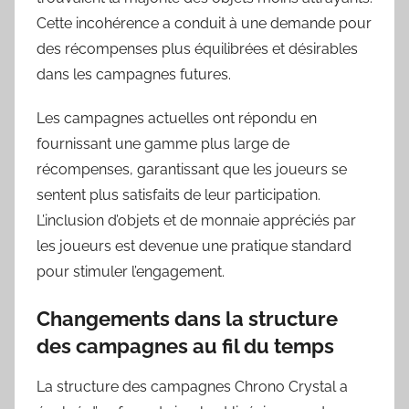
Cette incohérence a conduit à une demande pour
des récompenses plus équilibrées et désirables
dans les campagnes futures.
Les campagnes actuelles ont répondu en
fournissant une gamme plus large de
récompenses, garantissant que les joueurs se
sentent plus satisfaits de leur participation.
L’inclusion d’objets et de monnaie appréciés par
les joueurs est devenue une pratique standard
pour stimuler l’engagement.
Changements dans la structure
des campagnes au fil du temps
La structure des campagnes Chrono Crystal a