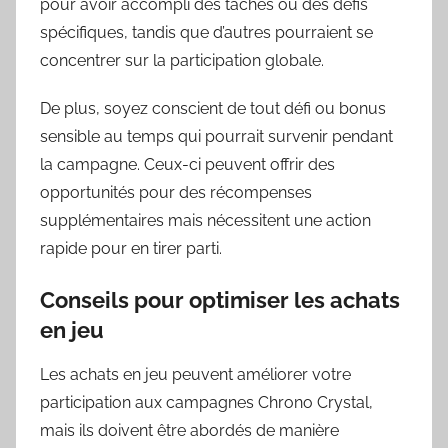
pour avoir accompli des tâches ou des défis
spécifiques, tandis que d’autres pourraient se
concentrer sur la participation globale.
De plus, soyez conscient de tout défi ou bonus
sensible au temps qui pourrait survenir pendant
la campagne. Ceux-ci peuvent offrir des
opportunités pour des récompenses
supplémentaires mais nécessitent une action
rapide pour en tirer parti.
Conseils pour optimiser les achats
en jeu
Les achats en jeu peuvent améliorer votre
participation aux campagnes Chrono Crystal,
mais ils doivent être abordés de manière