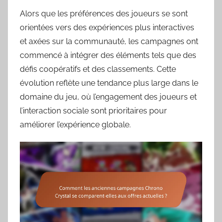
Alors que les préférences des joueurs se sont
orientées vers des expériences plus interactives
et axées sur la communauté, les campagnes ont
commencé à intégrer des éléments tels que des
défis coopératifs et des classements. Cette
évolution reflète une tendance plus large dans le
domaine du jeu, où l’engagement des joueurs et
l’interaction sociale sont prioritaires pour
améliorer l’expérience globale.