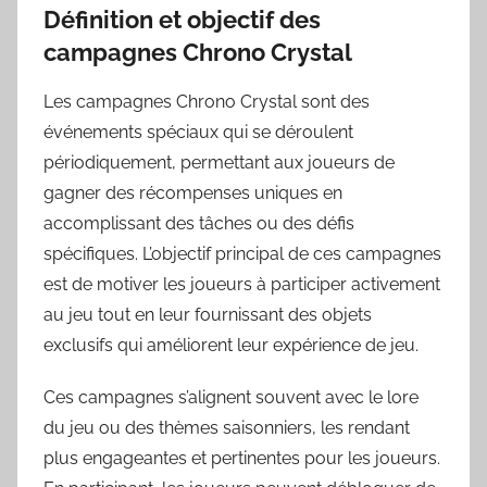
Définition et objectif des
campagnes Chrono Crystal
Les campagnes Chrono Crystal sont des
événements spéciaux qui se déroulent
périodiquement, permettant aux joueurs de
gagner des récompenses uniques en
accomplissant des tâches ou des défis
spécifiques. L’objectif principal de ces campagnes
est de motiver les joueurs à participer activement
au jeu tout en leur fournissant des objets
exclusifs qui améliorent leur expérience de jeu.
Ces campagnes s’alignent souvent avec le lore
du jeu ou des thèmes saisonniers, les rendant
plus engageantes et pertinentes pour les joueurs.