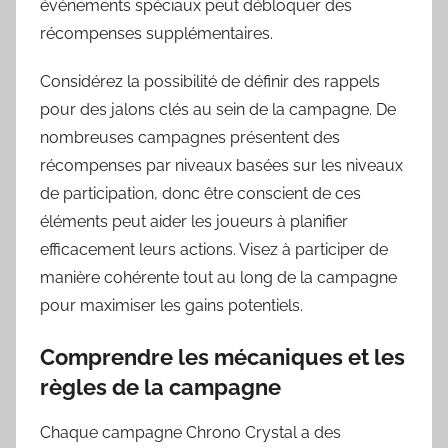
événements spéciaux peut débloquer des
récompenses supplémentaires.
Considérez la possibilité de définir des rappels
pour des jalons clés au sein de la campagne. De
nombreuses campagnes présentent des
récompenses par niveaux basées sur les niveaux
de participation, donc être conscient de ces
éléments peut aider les joueurs à planifier
efficacement leurs actions. Visez à participer de
manière cohérente tout au long de la campagne
pour maximiser les gains potentiels.
Comprendre les mécaniques et les
règles de la campagne
Chaque campagne Chrono Crystal a des