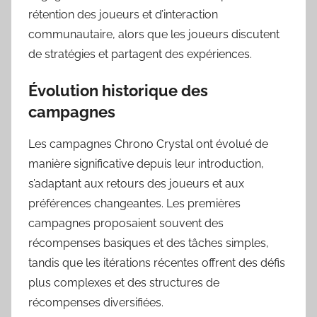
rétention des joueurs et d’interaction
communautaire, alors que les joueurs discutent
de stratégies et partagent des expériences.
Évolution historique des
campagnes
Les campagnes Chrono Crystal ont évolué de
manière significative depuis leur introduction,
s’adaptant aux retours des joueurs et aux
préférences changeantes. Les premières
campagnes proposaient souvent des
récompenses basiques et des tâches simples,
tandis que les itérations récentes offrent des défis
plus complexes et des structures de
récompenses diversifiées.