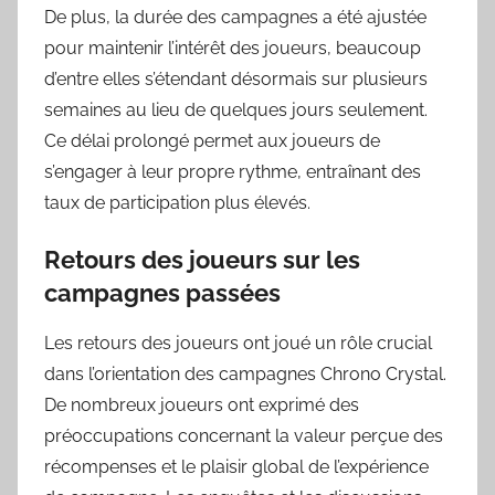
De plus, la durée des campagnes a été ajustée
pour maintenir l’intérêt des joueurs, beaucoup
d’entre elles s’étendant désormais sur plusieurs
semaines au lieu de quelques jours seulement.
Ce délai prolongé permet aux joueurs de
s’engager à leur propre rythme, entraînant des
taux de participation plus élevés.
Retours des joueurs sur les
campagnes passées
Les retours des joueurs ont joué un rôle crucial
dans l’orientation des campagnes Chrono Crystal.
De nombreux joueurs ont exprimé des
préoccupations concernant la valeur perçue des
récompenses et le plaisir global de l’expérience