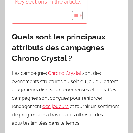
Key sections in the article:
Quels sont les principaux
attributs des campagnes
Chrono Crystal ?
Les campagnes
Chrono Crystal
sont des
événements structurés au sein du jeu qui offrent
aux joueurs diverses récompenses et défis. Ces
campagnes sont conçues pour renforcer
l’engagement
des joueurs
et fournir un sentiment
de progression à travers des offres et des
activités limitées dans le temps.