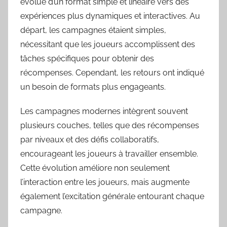
évolué d’un format simple et linéaire vers des
expériences plus dynamiques et interactives. Au
départ, les campagnes étaient simples,
nécessitant que les joueurs accomplissent des
tâches spécifiques pour obtenir des
récompenses. Cependant, les retours ont indiqué
un besoin de formats plus engageants.
Les campagnes modernes intègrent souvent
plusieurs couches, telles que des récompenses
par niveaux et des défis collaboratifs,
encourageant les joueurs à travailler ensemble.
Cette évolution améliore non seulement
l’interaction entre les joueurs, mais augmente
également l’excitation générale entourant chaque
campagne.