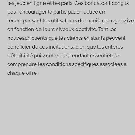
les jeux en ligne et les paris. Ces bonus sont conçus
pour encourager la participation active en
récompensant les utilisateurs de manière progressive
en fonction de leurs niveaux d’activité. Tant les
nouveaux clients que les clients existants peuvent
bénéficier de ces incitations, bien que les critères
d’éligibilité puissent varier, rendant essentiel de
comprendre les conditions spécifiques associées à
chaque offre.