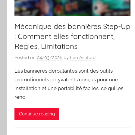
Mécanique des bannières Step-Up
: Comment elles fonctionnent,
Règles, Limitations
Posted on
04/03/2026
by
Leo Ashford
Les bannières déroulantes sont des outils
promotionnels polyvalents conçus pour une
installation et une portabilité faciles, ce qui les
rend
Continue reading