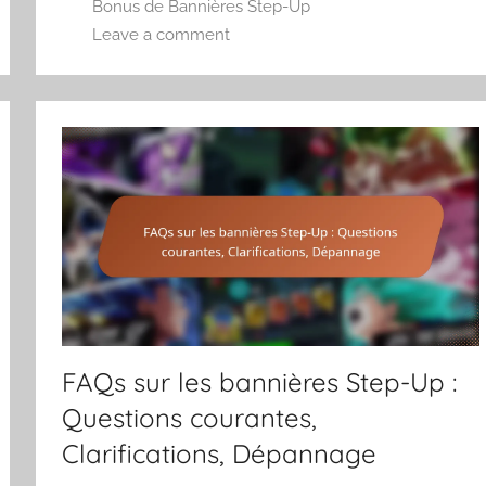
Bonus de Bannières Step-Up
Leave a comment
FAQs sur les bannières Step-Up :
Questions courantes,
Clarifications, Dépannage