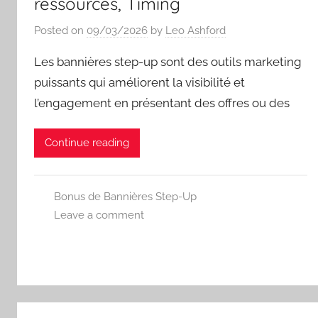
ressources, Timing
Posted on
09/03/2026
by
Leo Ashford
Les bannières step-up sont des outils marketing
puissants qui améliorent la visibilité et
l’engagement en présentant des offres ou des
Continue reading
Bonus de Bannières Step-Up
Leave a comment