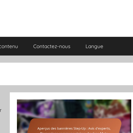
 contenu
Contactez-nous
Langue
r