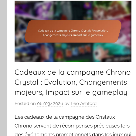
Cadeaux de la campagne Chrono
Crystal : Évolution, Changements
majeurs, Impact sur le gameplay
Posted on
06/03/2026
by
Leo Ashford
Les cadeaux de la campagne des Cristaux
Chrono servent de récompenses précieuses lors
des événements promotionnels dans les jeux qui