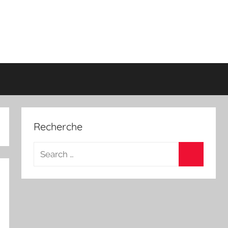
Recherche
Search
for:
Search